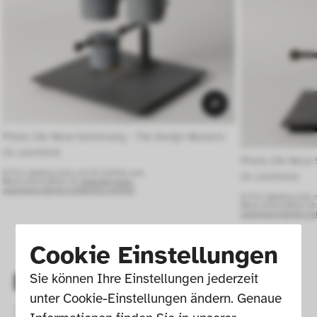
Photo: Die Neue Sammlung – The Design Museum 
(A. Laurenzo) 
Photo: Die Neue
© For viewing only, not for further use.
(A. Laurenzo) 
More information at:
www.die-neue-
sammlung.de/en/collection-online/
© For viewing only, n
More information at
sammlung.de/en/coll
Cookie Einstellungen
Details
Sie können Ihre Einstellungen jederzeit 
unter Cookie-Einstellungen ändern. Genaue 