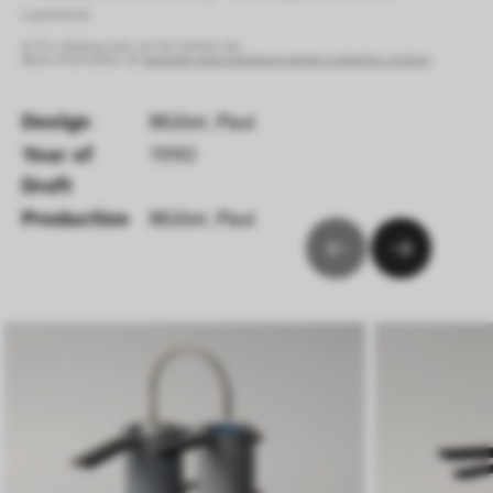
Laurenzo) 
© For viewing only, not for further use.
More information at:
www.die-neue-sammlung.de/en/collection-online/
Design
Müller, Paul
Year of 
1990
Draft 
Production
Müller, Paul