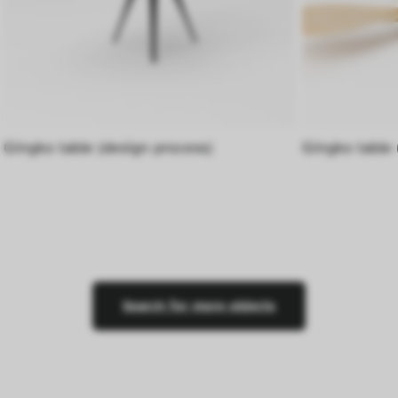
Gingko table (design process)
Gingko table 
Search for more objects