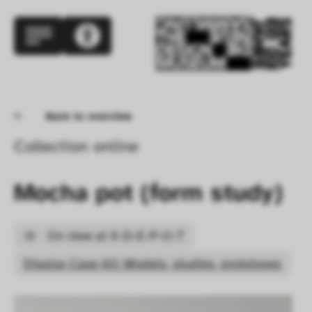
Back to overview
Collection online
Mocha pot (form study)
On view at X-D-E-P-O-T
Display Case 60: Models, studies, prototypes