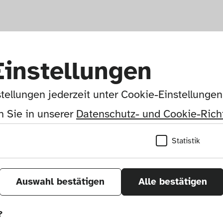
Einstellungen
tellungen jederzeit unter Cookie-Einstellunge
In-house design
 Sie in unserer 
Datenschutz- und Cookie-Richt
Statistik
1969
Auswahl bestätigen
Alle bestätigen
Hustadt Leuchten
?