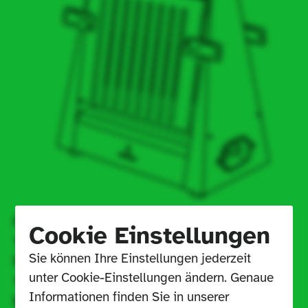
Design
Werksentwurf (Pruss, Wilhelm ?)
Cookie Einstellungen
Year of 
circa 1950
Sie können Ihre Einstellungen jederzeit 
Draft 
unter Cookie-Einstellungen ändern. Genaue 
Year of 
1957
Informationen finden Sie in unserer 
Execution 