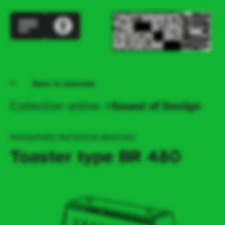
Back to overview
Collection online
Sound of Design
Household (technical devices)
Toaster type BR 480