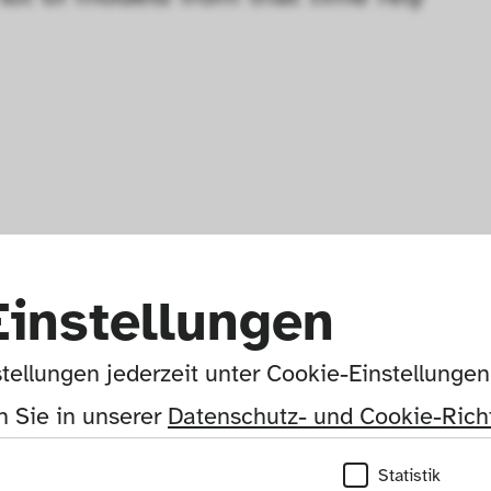
Einstellungen
tellungen jederzeit unter Cookie-Einstellunge
 Sie in unserer 
Datenschutz- und Cookie-Richt
Statistik