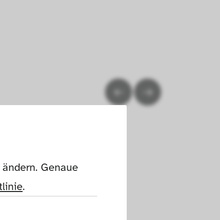
n ändern. Genaue 
linie
.