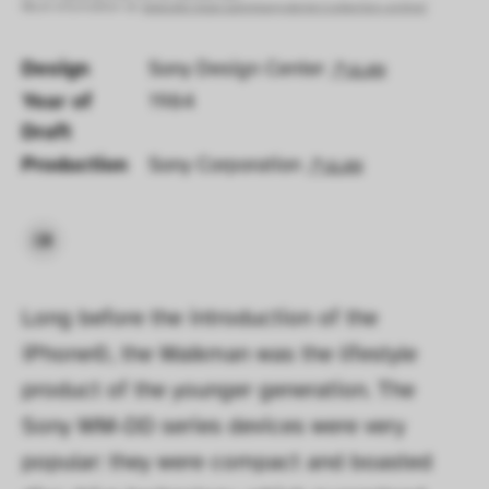
More information at:
www.die-neue-sammlung.de/en/collection-online/
Design
Sony Design Center
ULAN
Year of 
1984
Draft 
Production
Sony Corporation
ULAN
Long before the introduction of the 
iPhone©, the Walkman was the lifestyle 
product of the younger generation. The 
Sony WM-DD series devices were very 
popular: they were compact and boasted 