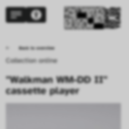
Back to overview
Collection online
"Walkman WM-DD II" 
cassette player