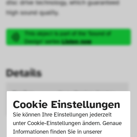
disc drive technology, which guaranteed 
high sound quality.
This object is part of the ‘Sound of 
Design’ series
Listen now
Details
Design
Sony Design Center 
Cookie Einstellungen
ULAN
Sie können Ihre Einstellungen jederzeit 
unter Cookie-Einstellungen ändern. Genaue 
Year of 
1984
Informationen finden Sie in unserer 