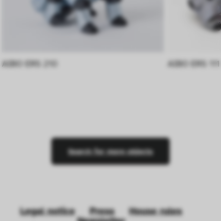
AIBO ERS 210
AIBO ERS 111
Search for more objects
Legal notice
Press
House rules