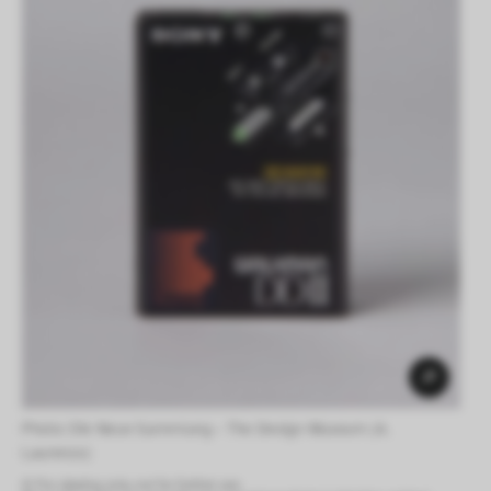
Photo: Die Neue Sammlung – The Design Museum (A. 
Laurenzo) 
© For viewing only, not for further use.