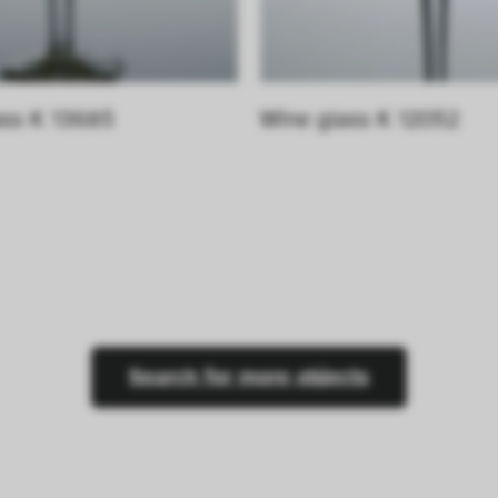
ass K 13685
Wine glass K 12052
Search for more objects