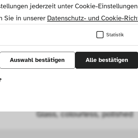
tellungen jederzeit unter Cookie-Einstellunge
 Sie in unserer 
Datenschutz- und Cookie-Richt
Cristalleries de Baccarat
Statistik
Baccarat, France, Europe
Auswahl bestätigen
Alle bestätigen
?
Height: 18.8 cm, diameter:
önnen wir durch Tracken von Nutzerverhalten a
Glass, colourless, polished
r Seite verbessern. In einigen Fällen wird durc
öht, mit der wir deine Anfrage bearbeiten kön