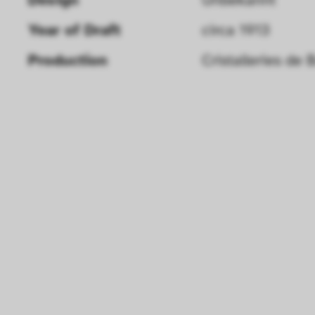
Year of Draft 
circa 1913
Production
Cristalleries de 