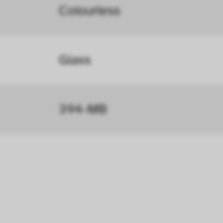
ählten Einstellungen auf unserer Seite gespei
Colourless
 Cookies kann zu schlecht ausgewählten Empfe
au führen. In einigen Fällen wird durch die Co
Glass
öht, mit der wir deine Anfrage bearbeiten könn
n uns zu verstehen, wie Besucher*innen mit uns
394-MB
 Informationen über ihr Verhalten anonym ges