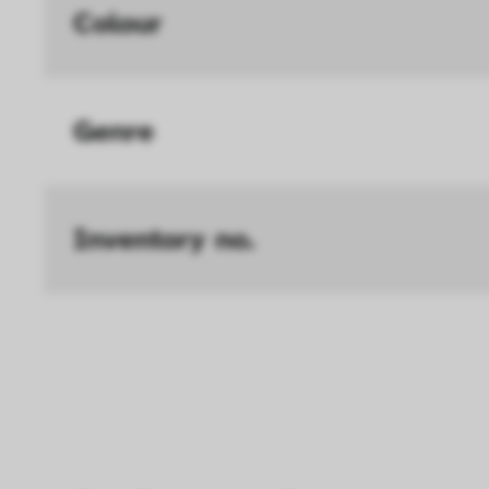
können deine ausgew
Colour
Deaktivieren dieser
langsamen Seitenaufb
Genre
Geschwindigkeit erh
Statistik
Diese Cookies helfe
Inventory no.
interagieren, indem
ausgewertet werden.