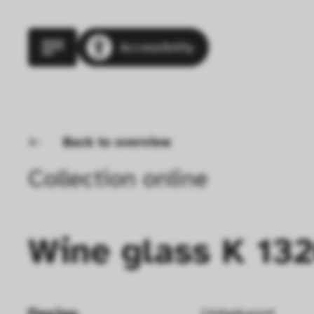
Accessibility
Back to overview
Collection online
Wine glass K 13
Design
Unbekannt