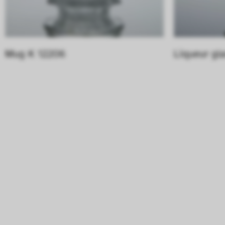
Mug K 12206
Liqueur gl