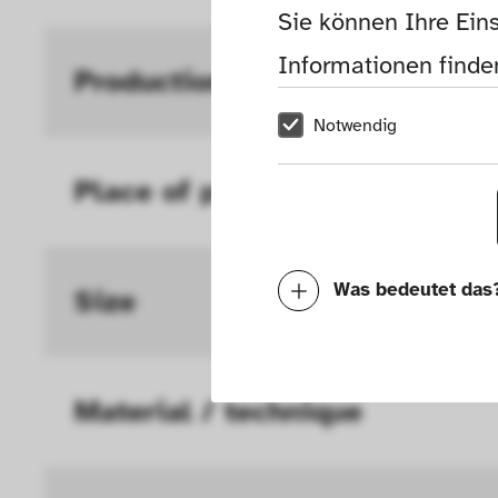
Sie können Ihre Eins
Informationen finden
Production
Notwendig
Place of production
Was bedeutet das
Size
Notwendig
Mit diesen Cookies k
Material / technique
die Funktionalität de
Geschwindigkeit erh