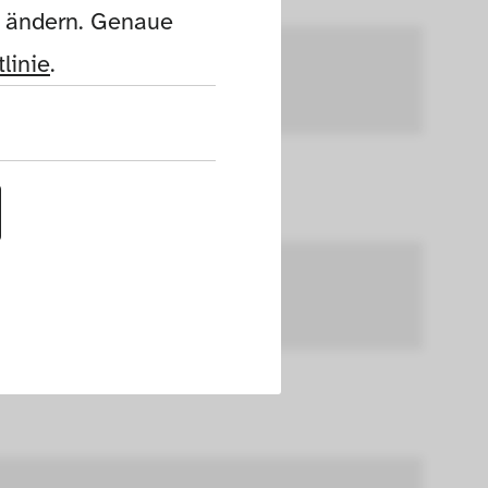
n ändern. Genaue 
linie
.
 8.8 cm
uf dieser Website 
h die Cookies die 
nen. Außerdem 