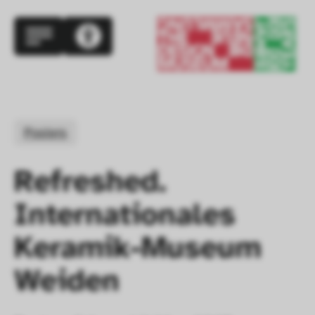
Posters
Refreshed. 
Internationales 
Keramik-Museum 
Weiden