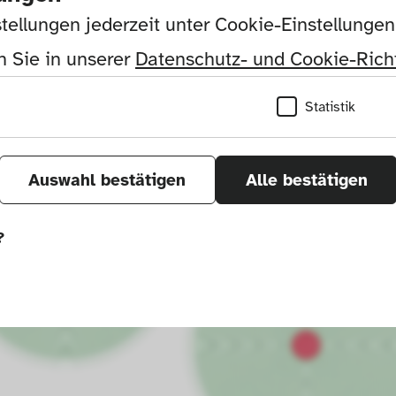
tellungen jederzeit unter Cookie-Einstellunge
 Sie in unserer 
Datenschutz- und Cookie-Richt
Statistik
Auswahl bestätigen
Alle bestätigen
?
önnen wir durch Tracken von Nutzerverhalten a
r Seite verbessern. In einigen Fällen wird durc
öht, mit der wir deine Anfrage bearbeiten kön