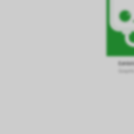
können deine ausgew
Deaktivieren dieser
langsamen Seitenaufb
Geschwindigkeit erh
Statistik
Diese Cookies helfe
Graphi
interagieren, indem
ausgewertet werden.