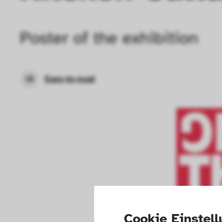
Poster of the exhibition
Easy-to-read
Cookie Einstel