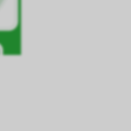
chert werden. Das 
hlungen und einem 
okies die 
en.
erer Webseite 
ammelt und 