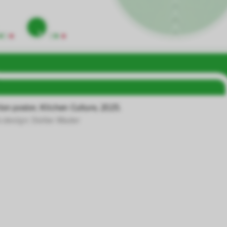
ählten Einstellungen auf unserer Seite gespei
 Cookies kann zu schlecht ausgewählten Empfe
au führen. In einigen Fällen wird durch die Co
öht, mit der wir deine Anfrage bearbeiten könn
n uns zu verstehen, wie Besucher*innen mit uns
cdesign: Stefan Mader 
 Informationen über ihr Verhalten anonym ges