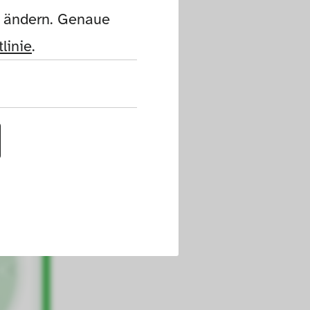
n ändern. Genaue 
linie
.
uf dieser Website 
h die Cookies die 
nen. Außerdem 