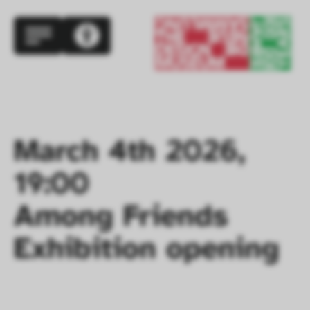
March 4th 2026, 
19:00

Among Friends

Exhibition opening