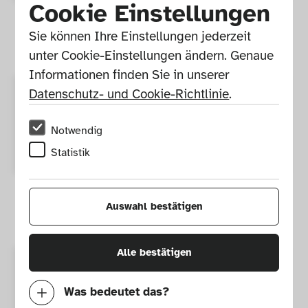
Cookie Einstellungen
Year of 
1923
Sie können Ihre Einstellungen jederzeit 
Draft 
unter Cookie-Einstellungen ändern. Genaue 
Informationen finden Sie in unserer 
Datenschutz- und Cookie-Richtlinie
.
Production
Bauhaus Weimar, 
Keramische Werkstatt 
Notwendig
Dornburg
Statistik
Place of 
Dornburg/Saale, 
Auswahl bestätigen
production
Germany, Europe
Alle bestätigen
Size
Height: 21.5, diameter: 
Was bedeutet das?
12 cm