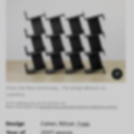
Photo: Die Neue Sammlung – The Design Museum (A. 
Laurenzo) 
© For viewing only, not for further use.
More information at:
www.die-neue-sammlung.de/en/collection-online/
Design
Cohen, Nitzan
GND
Year of 
2007 approx.