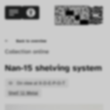
Back to overview
Collection online
Nan-15 shelving system
On view at X-D-E-P-O-T
Shelf 12: Metal