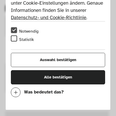
unter Cookie-Einstellungen ändern. Genaue 
Details
Informationen finden Sie in unserer 
Datenschutz- und Cookie-Richtlinie
.
Design
Cohen, Nitzan 
GND
Notwendig
Statistik
Year of 
2007 approx.
Draft 
Auswahl bestätigen
Year of 
2008
Alle bestätigen
Execution 
Was bedeutet das?
Production
nanoo by faserplast
Notwendig
Mit diesen Cookies können wir durch 