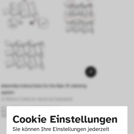
Assembly instructions for the Nan-15 shelving 
system
© Nitzan Cohen & nanoo by faserplast 
© For viewing only, not for further use.
More information at:
www.die-neue-
Cookie Einstellungen
sammlung.de/en/collection-online/
Sie können Ihre Einstellungen jederzeit 