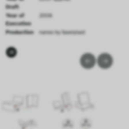
Draft 
Year of 
2008
Execution 
Production
nanoo by faserplast