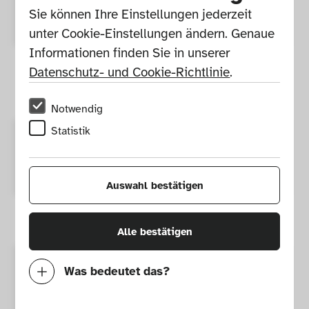
Sie können Ihre Einstellungen jederzeit 
Design
Cohen, Nitzan 
GND
unter Cookie-Einstellungen ändern. Genaue 
Informationen finden Sie in unserer 
Year of 
2007 approx.
Datenschutz- und Cookie-Richtlinie
.
Draft 
Notwendig
Statistik
Year of 
2008
Execution 
Auswahl bestätigen
Production
nanoo by faserplast
Alle bestätigen
Place of 
Rickenbach, 
Was bedeutet das?
production
Switzerland, Europe
Notwendig