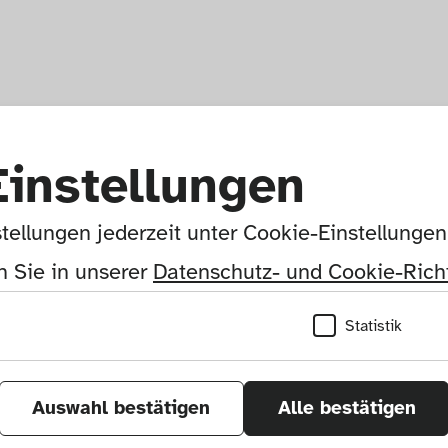
Cohen, Nitzan 
GND
Einstellungen
tellungen jederzeit unter Cookie-Einstellunge
2007 ca.
 Sie in unserer 
Datenschutz- und Cookie-Richt
Statistik
2008
Auswahl bestätigen
Alle bestätigen