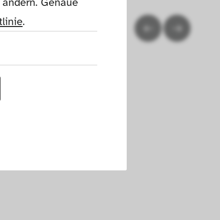
n ändern. Genaue 
linie
.
uf dieser Website 
h die Cookies die 
nen. Außerdem 