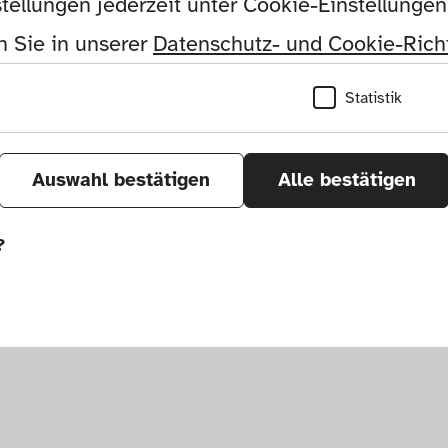
tellungen jederzeit unter Cookie-Einstellunge
 Sie in unserer 
Datenschutz- und Cookie-Richt
Statistik
Auswahl bestätigen
Alle bestätigen
?
önnen wir durch Tracken von Nutzerverhalten a
r Seite verbessern. In einigen Fällen wird durc
öht, mit der wir deine Anfrage bearbeiten kön