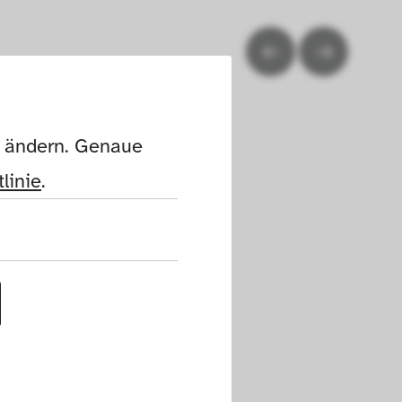
n ändern. Genaue 
linie
.