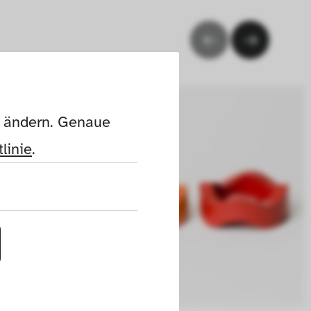
n ändern. Genaue 
linie
.