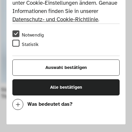
unter Cookie-Einstellungen ändern. Genaue 
Informationen finden Sie in unserer 
Datenschutz- und Cookie-Richtlinie
.
Notwendig
Statistik
Auswahl bestätigen
Alle bestätigen
Stuhl "Zig-Zag" aus der Serie "Where 
There´s Smoke"
Was bedeutet das?
Notwendig
Mit diesen Cookies können wir durch 