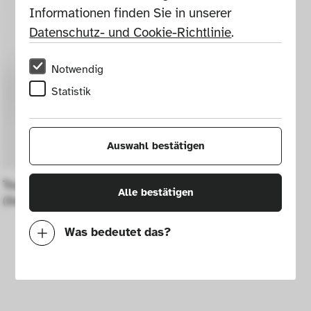
Informationen finden Sie in unserer 
Datenschutz- und Cookie-Richtlinie
.
Notwendig
Statistik
Auswahl bestätigen
Toaster Universal Mod. E9410 
Alle bestätigen
(Sweetheart Toaster)
Was bedeutet das?
Notwendig
Mit diesen Cookies können wir durch 
Tracken von Nutzerverhalten auf dieser 