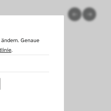
n ändern. Genaue 
linie
.