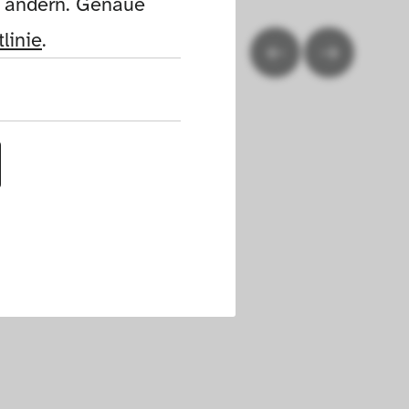
n ändern. Genaue 
linie
.
uf dieser Website 
h die Cookies die 
nen. Außerdem 