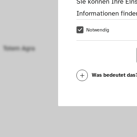
Sie können Ihre Eins
Informationen finden
Notwendig
Totem Agra
Totem Men
Was bedeutet das
Notwendig
Mit diesen Cookies k
die Funktionalität de
Geschwindigkeit erh