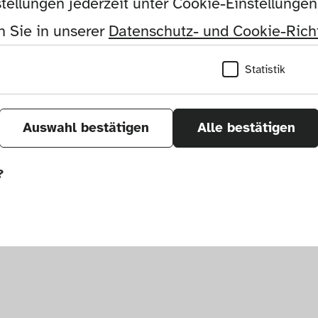
tellungen jederzeit unter Cookie-Einstellunge
 Sie in unserer 
Datenschutz- und Cookie-Richt
Statistik
ta
Auswahl bestätigen
Alle bestätigen
?
önnen wir durch Tracken von Nutzerverhalten a
r Seite verbessern. In einigen Fällen wird durc
öht, mit der wir deine Anfrage bearbeiten kön