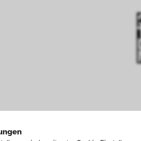
olz
lungen