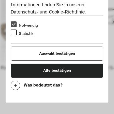
Informationen finden Sie in unserer 
Datenschutz- und Cookie-Richtlinie
.
Notwendig
Statistik
Auswahl bestätigen
Punktgreifer
Camcopter S-
Alle bestätigen
UAS
Was bedeutet das?
Notwendig
Mit diesen Cookies können wir durch 
Tracken von Nutzerverhalten auf dieser 