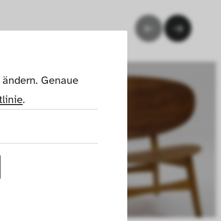
n ändern. Genaue 
linie
.