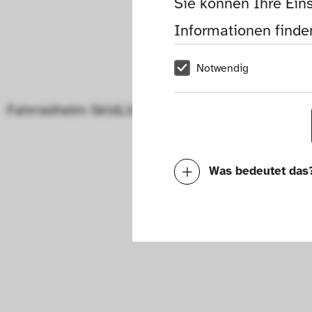
Sie können Ihre Eins
Informationen finden
Notwendig
Fahrradhelm SkidLid
Was bedeutet das
Notwendig
Mit diesen Cookies k
die Funktionalität de
Geschwindigkeit erh