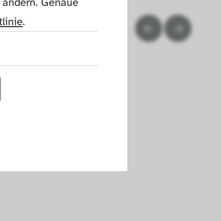
n ändern. Genaue 
linie
.
uf dieser Website 
h die Cookies die 
nen. Außerdem 