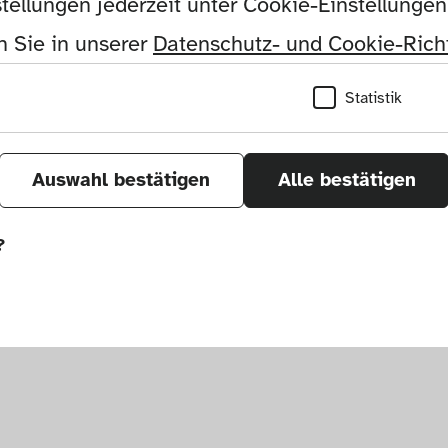
tellungen jederzeit unter Cookie-Einstellunge
 Sie in unserer 
Datenschutz- und Cookie-Richt
Statistik
Auswahl bestätigen
Alle bestätigen
?
önnen wir durch Tracken von Nutzerverhalten a
r Seite verbessern. In einigen Fällen wird durc
öht, mit der wir deine Anfrage bearbeiten kön