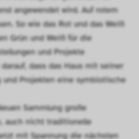
lend angewendet wird. Auf rotem 
n uns zu verstehen, wie Besucher*innen mit uns
sen. So wie das Rot und das Weiß 
 Informationen über ihr Verhalten anonym ges
hen Grün und Weiß für die 
tellungen und Projekte 
darauf, dass das Haus mit seiner 
und Projekten eine symbiotische 
r Neuen Sammlung große 
 auch nicht traditionelle 
etzt mit Spannung die nächsten 