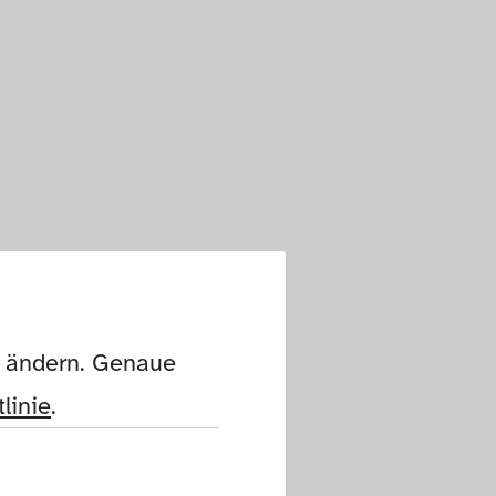
n ändern. Genaue 
linie
.