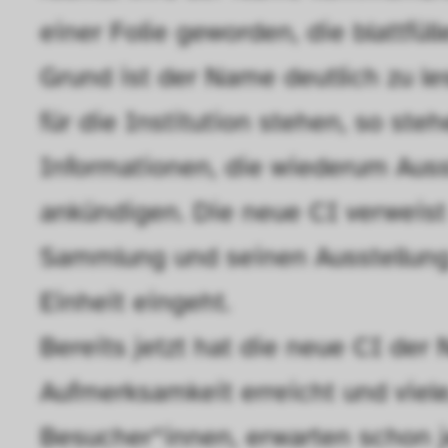
Statistik
einer Folie geworden, die blattfül
Diese Cookies helfe
Grund ist der Name deutlich zu le
interagieren, indem
für die Institution stehen, so ste
ausgewertet werden.
Informationen, die wiederum Auss
ankündigen. Die neue CI verweist 
Sammlung und seinen Ausstellung 
Einheit eingeht.
Bereits jetzt hat die neue CI de
Aufmerksamkeit erreicht und viele,
Besucher*innen, erwarten schon j