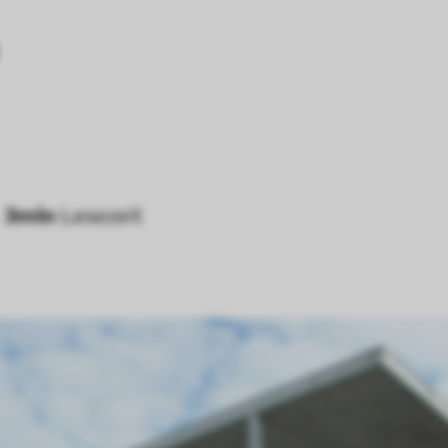
3
min
Lesezeit