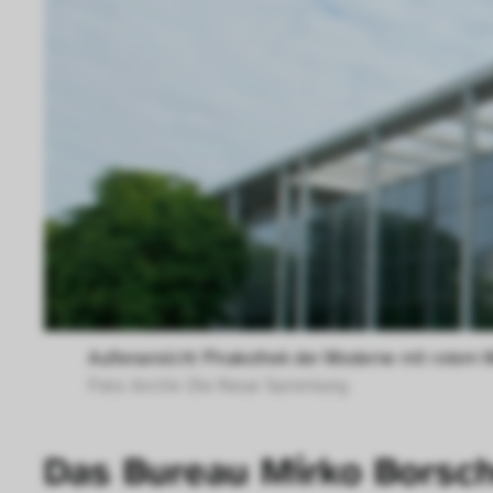
Außenansicht Pinakothek der Moderne mit rotem
Foto: Archiv Die Neue Sammlung 
Das Bureau Mirko Borsch