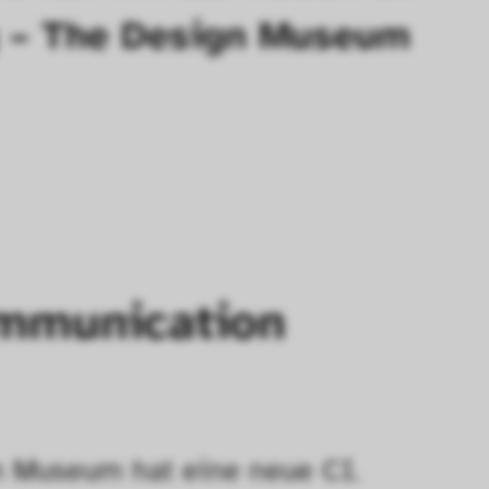
 – The Design Museum 
mmunication
 Museum hat eine neue CI.