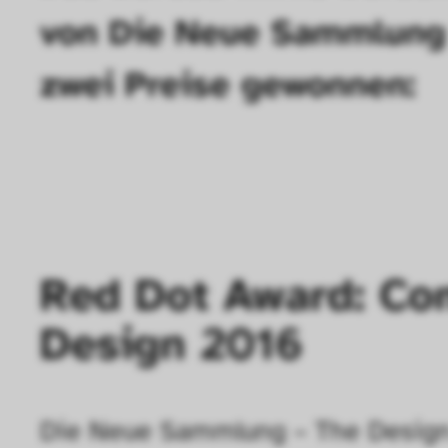
von Die Neue Sammlung
zwei Preise gewonnen:
Red Dot Award: Co
Design 2016
Die Neue Sammlung – The Design