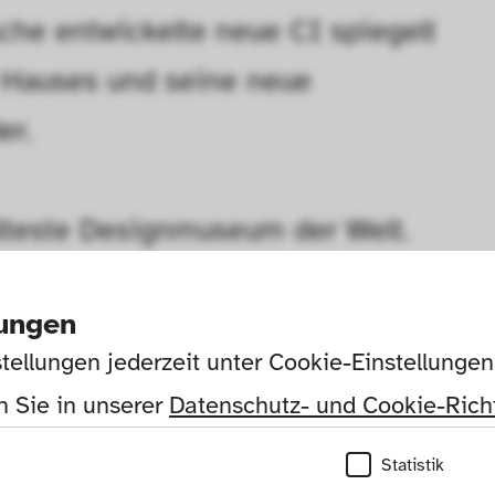
he entwickelte neue CI spiegelt 
 Hauses und seine neue 
er.
lteste Designmuseum der Welt. 
n und wichtigsten weltweit. Seit 
lungen
rt verpflichtet. Diese 
tellungen jederzeit unter Cookie-Einstellunge
d ihnen eine neue Strahlkraft zu 
 Sie in unserer 
Datenschutz- und Cookie-Richt
mlung zum Ziel gesetzt.
Statistik
 Neue Sammlung – The Design 