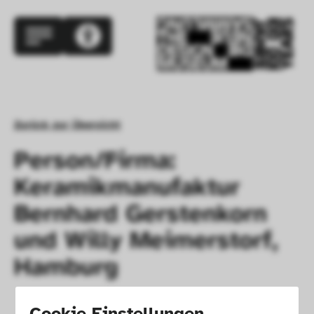
Zurück zur Übersicht
Person/Firma:
Keramikmanufaktur
Bernhard Gerstenkorn
und Willy Meimerstorf,
Hamburg
Cookie Einstellungen