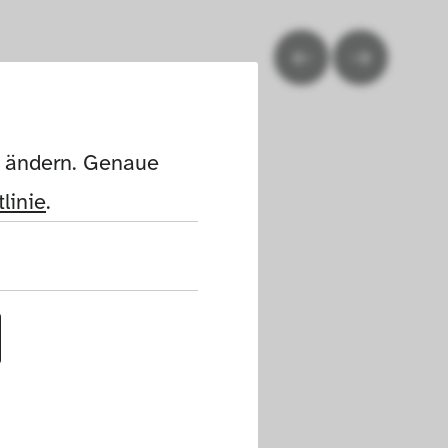
n ändern. Genaue 
linie
.