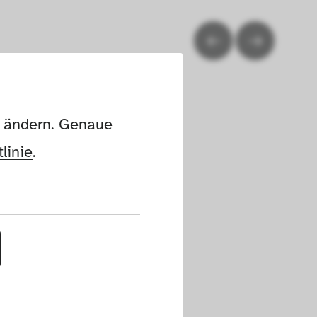
n ändern. Genaue 
linie
.