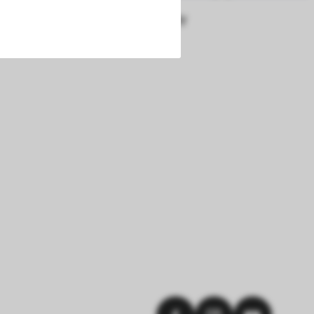
/ 
Happy Earthday
uf dieser Website 
h die Cookies die 
nen. Außerdem 
chert werden. Das 
hlungen und einem 
okies die 
en.
erer Webseite 
ammelt und 