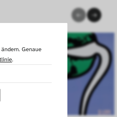
n ändern. Genaue 
linie
.