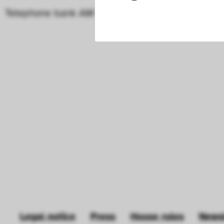
Telephone bank AM 402 Karina
RLF table (
Notwendig
Mit diesen Cookies k
die Funktionalität de
Geschwindigkeit erh
können deine ausgew
Deaktivieren dieser
langsamen Seitenaufb
Geschwindigkeit erh
Statistik
Diese Cookies helfe
interagieren, indem
Legal notice
Press
House rules
Newsl