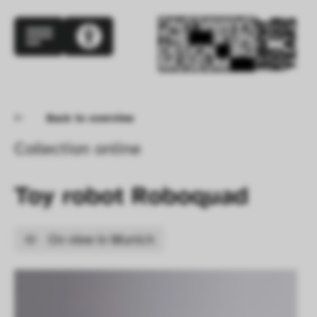
Back to overview
Collection online
Toy robot Roboquad
On view in Munich