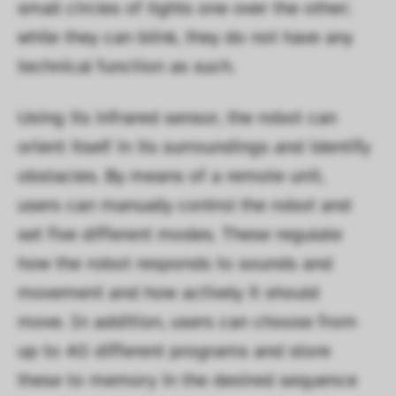
small circles of lights one over the other; 
while they can blink, they do not have any 
technical function as such.  
Using its infrared sensor, the robot can 
orient itself in its surroundings and identify 
obstacles. By means of a remote unit, 
users can manually control the robot and 
set five different modes. These regulate 
how the robot responds to sounds and 
movement and how actively it should 
move. In addition, users can choose from 
up to 40 different programs and store 
these to memory in the desired sequence 