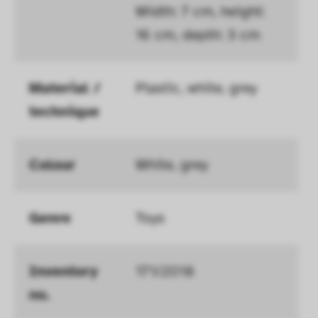
Width: 7 cm, height: 
Verhalten anonym gesammelt und 
16 cm, depth: 3 cm
ausgewertet werden.
Material / 
Plastic, white, grey
technique
Colour
White, grey
Genre
Toys
Inventory 
171/2018
no.