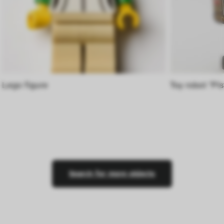
Lego figure
Toy robot "Pi
Search for more objects