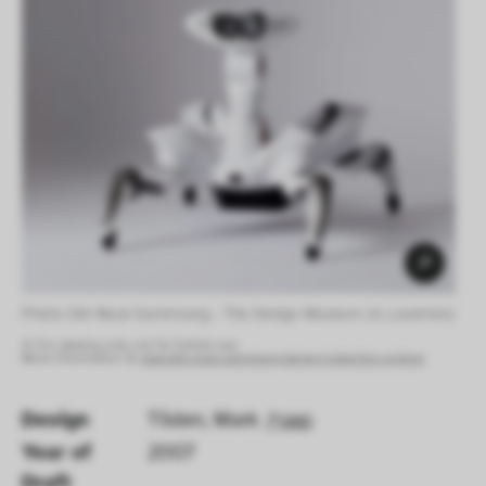
Photo: Die Neue Sammlung - The Design Museum (A. Laurenzo) 
© For viewing only, not for further use.
More information at:
www.die-neue-sammlung.de/en/collection-online/
Design
Tilden, Mark
GND
Year of 
2007
Draft 