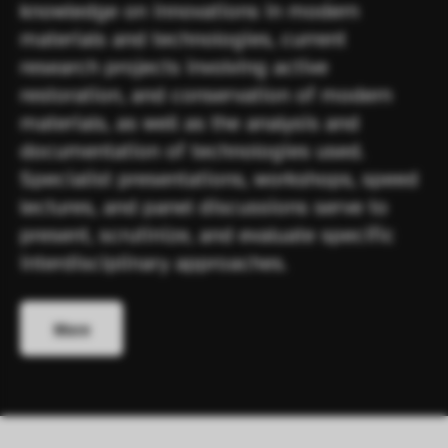
knowledge on innovations in modern 
materials and technologies, current 
research projects involving active 
restoration, and conservation of modern 
materials, as well as the analysis and 
documentation of technologies used. 
Specialist presentations, workshops, speed 
lectures, and panel discussions serve to 
present, scrutinize, and evaluate specific 
interdisciplinary approaches.  
More