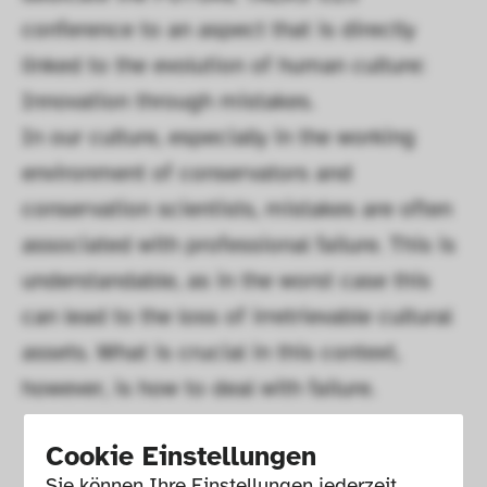
conference to an aspect that is directly 
linked to the evolution of human culture: 
Innovation through mistakes. 
In our culture, especially in the working 
environment of conservators and 
conservation scientists, mistakes are often 
associated with professional failure. This is 
understandable, as in the worst case this 
can lead to the loss of irretrievable cultural 
assets. What is crucial in this context, 
however, is how to deal with failure. 
Cookie Einstellungen
Sie können Ihre Einstellungen jederzeit 