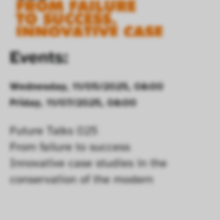
Events:
Wednesday, 11/05/2025, 08:00
Friday, 11/07/2025, 08:00
Future Talks 025

From failure to success

Innovative case studies in the 
conservation of the modern