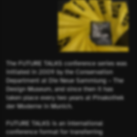
Besucher*innen mit unserer Webseite 
interagieren, indem Informationen über ihr 
Verhalten anonym gesammelt und 
ausgewertet werden.
The FUTURE TALKS conference series was 
initiated in 2009 by the Conservation 
Department at Die Neue Sammlung – The 
Design Museum, and since then it has 
taken place every two years at Pinakothek 
der Moderne in Munich. 
FUTURE TALKS is an international 
conference format for transferring 