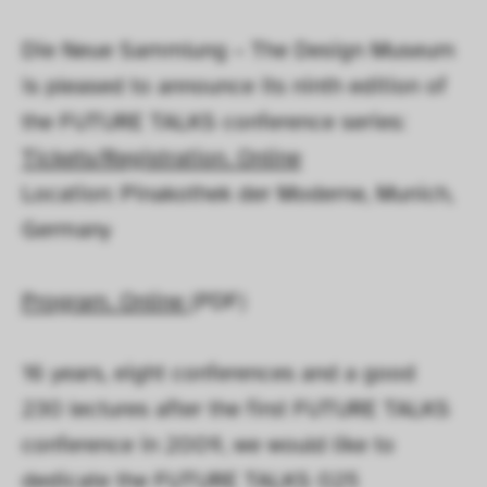
Die Neue Sammlung – The Design Museum 
is pleased to announce its ninth edition of 
the FUTURE TALKS conference series:
Tickets/Registration. Online
Location: Pinakothek der Moderne, Munich, 
Germany
Program. Online 
(PDF)
16 years, eight conferences and a good 
230 lectures after the first FUTURE TALKS 
conference in 2009, we would like to 
dedicate the FUTURE TALKS 025 