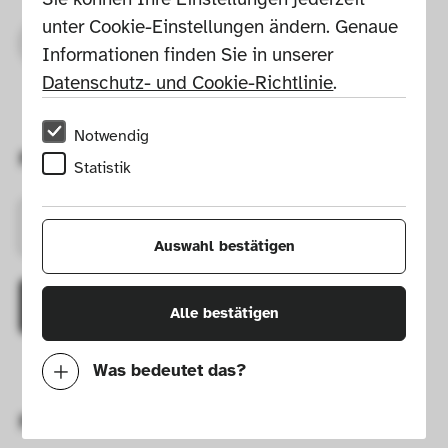
unter Cookie-Einstellungen ändern. Genaue 
Read More
Informationen finden Sie in unserer 
Datenschutz- und Cookie-Richtlinie
.
Notwendig
Future Talks 023
Statistik
Program 023
Auswahl bestätigen
Publication 023
Alle bestätigen
Was bedeutet das?
Notwendig
Future Talks 021
Mit diesen Cookies können wir durch 