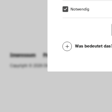
Notwendig
Was bedeutet das
Impressum
Presse
Hausordnung
New
Notwendig
Copyright © 2026 Die Neue Sammlung – The Design Muse
Mit diesen Cookies k
die Funktionalität de
Geschwindigkeit erh
können deine ausgew
Deaktivieren dieser