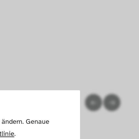
n ändern. Genaue 
linie
.