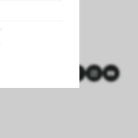
uf dieser Website 
h die Cookies die 
nen. Außerdem 
chert werden. Das 
hlungen und einem 