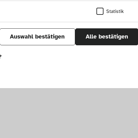
Statistik
Auswahl bestätigen
Alle bestätigen
?
sletter
um. Alle Rechte vorbehalten.
önnen wir durch Tracken von Nutzerverhalten a
r Seite verbessern. In einigen Fällen wird durc
öht, mit der wir deine Anfrage bearbeiten kön
ählten Einstellungen auf unserer Seite gespei
 Cookies kann zu schlecht ausgewählten Empfe