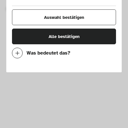
Copyright © 2026 Die Neue Sammlung – The Design Museum. 
Alle Rechte vorbehalten.
Auswahl bestätigen
Alle bestätigen
Was bedeutet das?
Notwendig
Mit diesen Cookies können wir durch 
Tracken von Nutzerverhalten auf dieser 
Website die Funktionalität der Seite 
verbessern. In einigen Fällen wird durch die 
Cookies die Geschwindigkeit erhöht, mit der 
wir deine Anfrage bearbeiten können. 
Außerdem können deine ausgewählten 