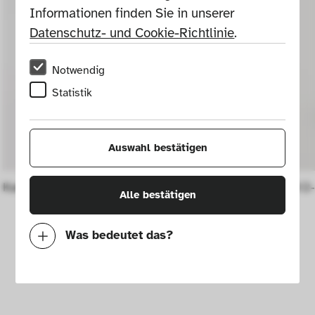
Informationen finden Sie in unserer 
Datenschutz- und Cookie-Richtlinie
.
Notwendig
Statistik
Auswahl bestätigen
Kanne (Krug) mit Deckel Nr. 1729
Bierkrug (1/2-
Alle bestätigen
1729
Was bedeutet das?
Notwendig
Mit diesen Cookies können wir durch 
Tracken von Nutzerverhalten auf dieser 