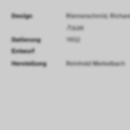
Design
Riemerschmid, Richar
ULAN
Datierung 
1902
Entwurf 
Herstellung
Reinhold Merkelbach