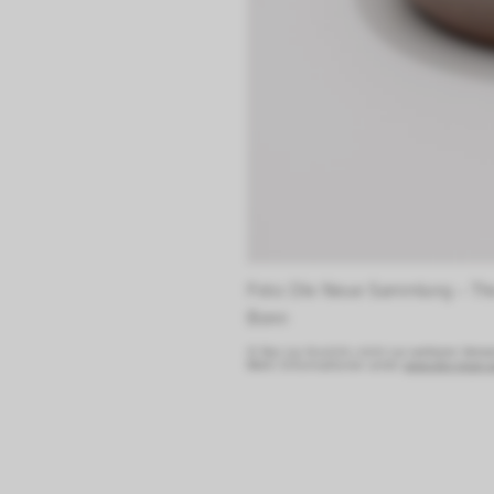
Foto: Die Neue Sammlung – The
Bonn 
© Nur zur Ansicht, nicht zur weiteren Verw
Mehr Informationen unter:
www.die-neue-