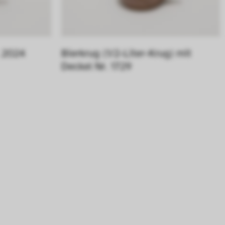
. 2024
Bierkrug (1/2-Liter-Krug) mit 
Deckel Nr. 1729