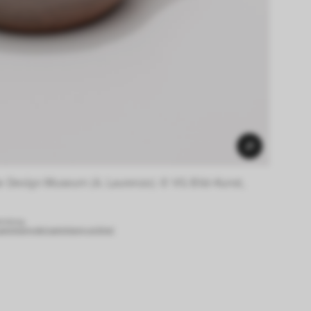
 Design Museum (A. Laurenzo). © VG Bild-Kunst, 
endung.
sammlung.de/sammlung-online/