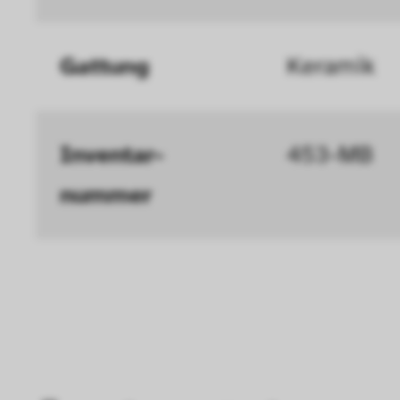
können deine ausgew
Deaktivieren dieser
Gattung
Keramik
langsamen Seitenaufb
Geschwindigkeit erh
Inventar­
453-MB
Statistik
nummer
Diese Cookies helfe
interagieren, indem
ausgewertet werden.