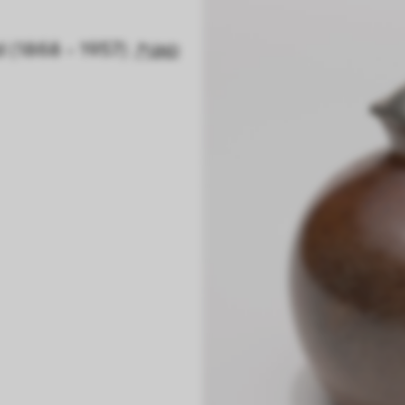
d (1868 - 1957)
GND