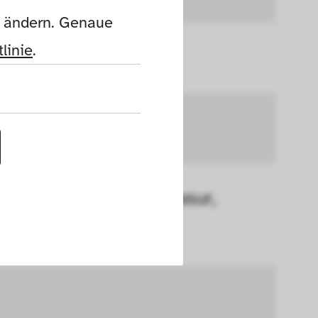
n ändern. Genaue 
linie
.
cher Scherben; Salzglasur, 
uf dieser Website 
h die Cookies die 
nen. Außerdem 