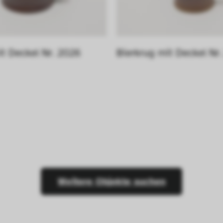
it Deckel Nr. 2026
Bierkrug mit Deckel Nr
Weitere Objekte suchen