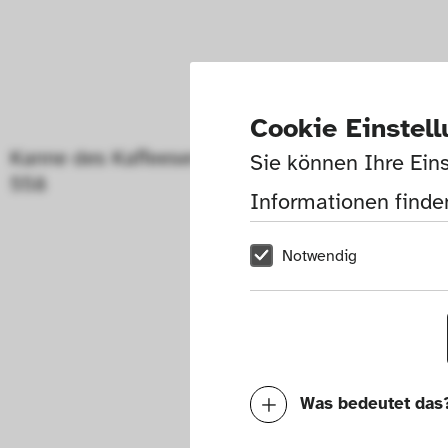
Cookie Einstel
Kanne des Kaffeeservices Form 
Sie können Ihre Eins
558
Informationen finden
Notwendig
Was bedeutet das