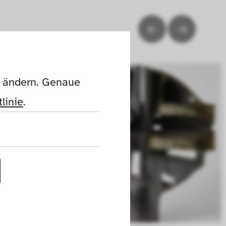
n ändern. Genaue 
linie
.