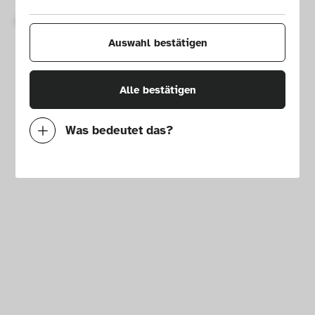
Copyright © 2026 Die Neue Sammlung – The Design Museum. 
Alle Rechte vorbehalten.
Auswahl bestätigen
Alle bestätigen
Was bedeutet das?
Notwendig
Mit diesen Cookies können wir durch 
Tracken von Nutzerverhalten auf dieser 
Website die Funktionalität der Seite 
verbessern. In einigen Fällen wird durch die 
Cookies die Geschwindigkeit erhöht, mit der 
wir deine Anfrage bearbeiten können. 
Außerdem können deine ausgewählten 