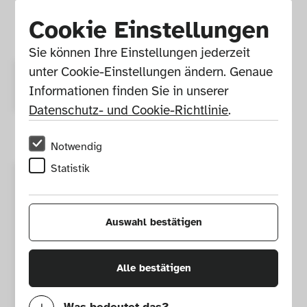
Datierung 
1962
Cookie Einstellungen
Entwurf 
Sie können Ihre Einstellungen jederzeit 
unter Cookie-Einstellungen ändern. Genaue 
Herstellung
Contina AG 
GND
Informationen finden Sie in unserer 
Datenschutz- und Cookie-Richtlinie
.
Auftrag
Carena SA
Notwendig
Statistik
Herstellungs­
Vaduz, 
ort
Liechtenstein, 
Auswahl bestätigen
Europa
Mauren, 
Alle bestätigen
Liechtenstein, 
Europa