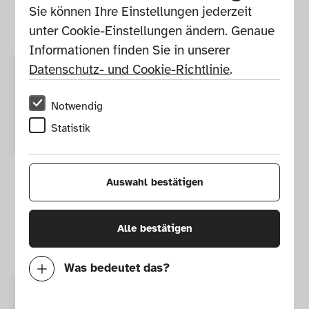
Herstellungs­
Niederlande, 
Sie können Ihre Einstellungen jederzeit 
ort
Europa 
unter Cookie-Einstellungen ändern. Genaue 
GND
Informationen finden Sie in unserer 
Datenschutz- und Cookie-Richtlinie
.
Maße
Höhe: 11 cm, 
Durchmesser: 29,5 
Notwendig
cm
Statistik
Material / 
Feines Peddigrohr, 
Auswahl bestätigen
Technik
Standring aus 
umflochtener 
Alle bestätigen
Weide
Was bedeutet das?
Notwendig
Gattung
Holz, Leder, 