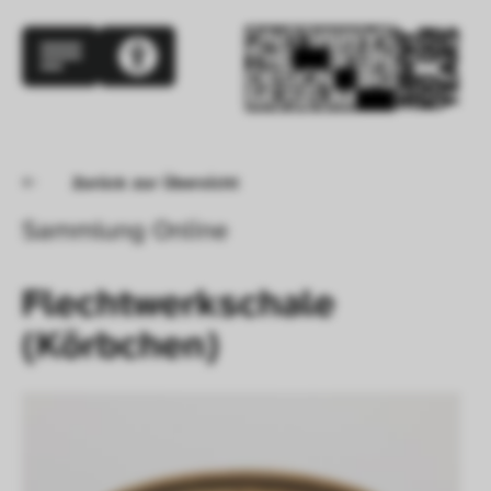
Zurück zur Übersicht
Sammlung Online
Flechtwerkschale 
(Körbchen)