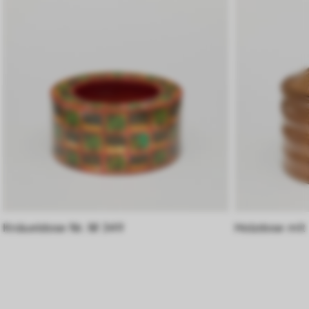
Diese Cookies helfen uns zu verstehen, wie 
Besucher*innen mit unserer Webseite 
interagieren, indem Informationen über ihr 
Verhalten anonym gesammelt und 
ausgewertet werden.
Knäueldose Nr. M 349
Holzdose mit