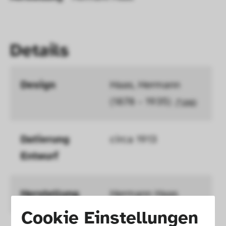
Details
Design
Haas, Hermann 
(1878 - 1935) 
GND
Datierung 
circa 1913
Entwurf 
Herstellung
Hermann Haas
Cookie Einstellungen