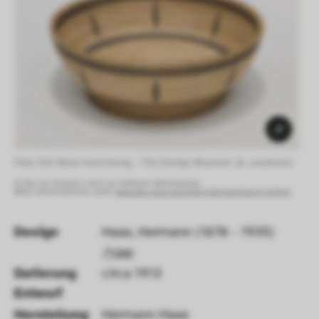
Foto: Die Neue Sammlung – The Design Museum (A. Laurenzo) 
© Nur zur Ansicht, nicht zur weiteren Verwendung.
Mehr Informationen unter:
www.die-neue-sammlung.de/sammlung-online/
Design
Haas, Hermann (1878 - 1935)
GND
Datierung 
circa 1913
Entwurf 
Herstellung
Hermann Haas