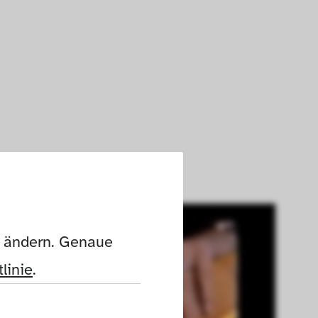
n ändern. Genaue 
linie
.