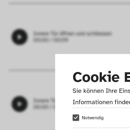
Innere Tür öffnen und schliessen
00:00
/
00:09
Cookie 
Sie können Ihre Eins
Innere Tür schliessen
Informationen finden
00:00
/
00:04
Notwendig