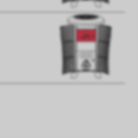
n uns zu verstehen, wie Besucher*innen mit uns
 Informationen über ihr Verhalten anonym ges