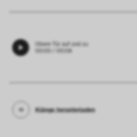
Statistik
Diese Cookies helfe
interagieren, indem
ausgewertet werden.
Obere Tür auf und zu
00:00
/
00:08
Klänge herunterladen