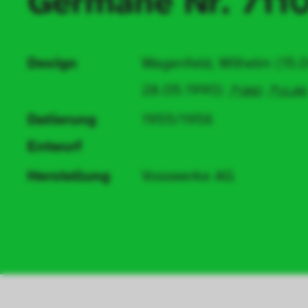
Germane Nr. 711
Design
Wagenfeld, Wilhelm (15.
28.05.1990)
GND
ULAN
Datierung 
1955/1956
Entwurf 
Herstellung
Vosswerke AG