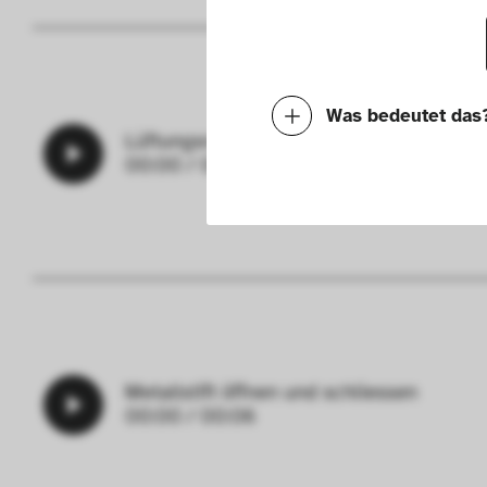
Was bedeutet das
Lüftungsrad öffnen und schliessen
00:00
/
00:08
Notwendig
Mit diesen Cookies k
die Funktionalität de
Geschwindigkeit erh
können deine ausgew
Deaktivieren dieser
Metallstift öffnen und schliessen
00:00
/
00:06
langsamen Seitenaufb
Geschwindigkeit erh