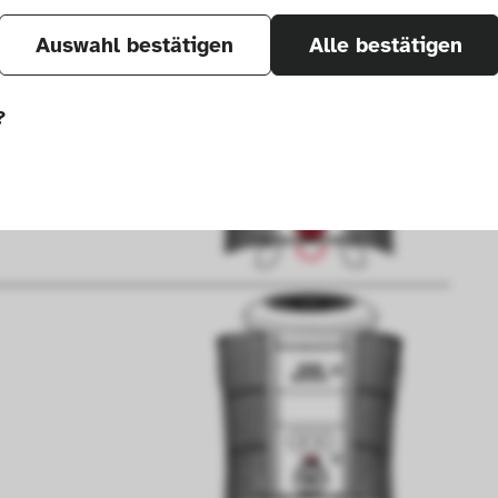
Auswahl bestätigen
Alle bestätigen
?
önnen wir durch Tracken von Nutzerverhalten a
r Seite verbessern. In einigen Fällen wird durc
öht, mit der wir deine Anfrage bearbeiten kön
ählten Einstellungen auf unserer Seite gespei
 Cookies kann zu schlecht ausgewählten Empfe
au führen. In einigen Fällen wird durch die Co
öht, mit der wir deine Anfrage bearbeiten könn