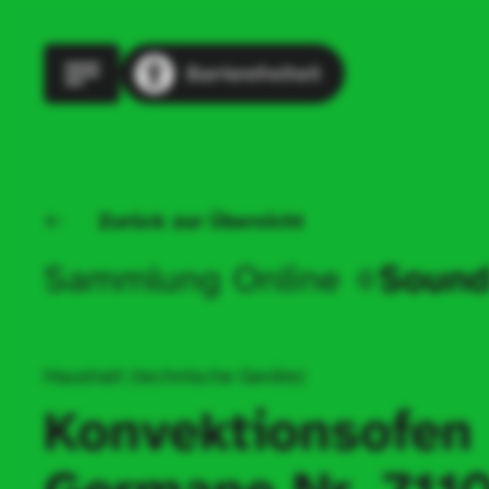
Barrierefreiheit
Zurück zur Übersicht
Sammlung Online
Sound
Haushalt (technische Geräte)
Konvektionsofen 