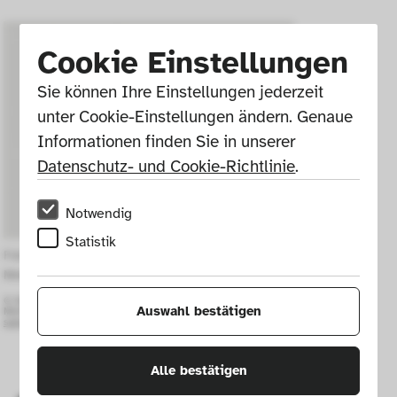
Cookie Einstellungen
Sie können Ihre Einstellungen jederzeit 
unter Cookie-Einstellungen ändern. Genaue 
Informationen finden Sie in unserer 
Datenschutz- und Cookie-Richtlinie
.
Notwendig
Statistik
Foto: Die Neue Sammlung – The Design Museum (K. 
Mewes) 
© Nur zur Ansicht, nicht zur weiteren Verwendung.
Auswahl bestätigen
Mehr Informationen unter:
www.die-neue-
sammlung.de/sammlung-online/
Alle bestätigen