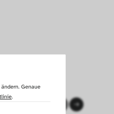
n ändern. Genaue 
linie
.