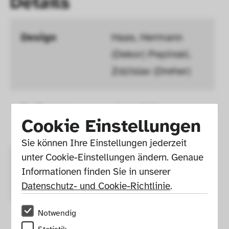
Details
Design
Haas, Hermann 
(Dekor) Pepinski, 
Zdzislav (Dreher)
Datierung 
circa 1913
Cookie Einstellungen
Entwurf 
Sie können Ihre Einstellungen jederzeit 
unter Cookie-Einstellungen ändern. Genaue 
Herstellung
Keramische 
Informationen finden Sie in unserer 
Fachschule
Datenschutz- und Cookie-Richtlinie
.
Notwendig
Herstellungs­
Landshut, 