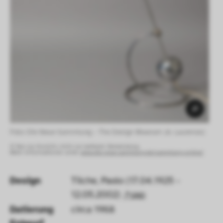
Foto: Die Neue Sammlung – The Design Museum (A. Laurenzo) 
© Nur zur Ansicht, nicht zur weiteren Verwendung.
Mehr Informationen unter:
www.die-neue-sammlung.de/sammlung-online/
Design
Tilche, Paolo (17.04.1925 -
12.05.2002)
GND
Datierung 
circa 1968