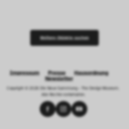
Weitere Objekte suchen
Impressum
Presse
Hausordnung
Newsletter
Copyright © 2026 Die Neue Sammlung – The Design Museum. 
Alle Rechte vorbehalten.