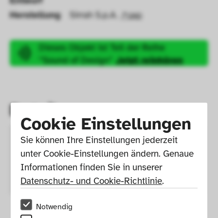
Entwurf 
Herstellung
Sirrah S.p.A.
GND
Dieses Objekt ist Teil der Reihe 
“Sound of Design”
Jetzt reinhören
Details
Cookie Einstellungen
Sie können Ihre Einstellungen jederzeit 
Design
Tilche, Paolo 
unter Cookie-Einstellungen ändern. Genaue 
(17.04.1925 - 
Informationen finden Sie in unserer 
12.05.2002) 
GND
Datenschutz- und Cookie-Richtlinie
.
Notwendig
Datierung 
circa 1968