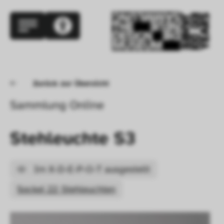
Zurück zur Übersicht
Sammlung Online
Stehleuchte S3
Im X-D-E-P-O-T ausgestellt
Sockel 22: Stehleuchten