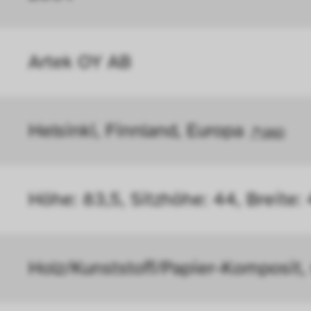
öht, mit der wir deine Anfrage bearbeiten könn
n uns zu verstehen, wie Besucher*innen mit uns
Artek OY AB
 Informationen über ihr Verhalten anonym ges
Helsinki, Finnland, Europa 
GND
Höhe: 83,5, Sitzhöhe: 44, Breite:
Holz/Kunststoff/Papier-Komposit,