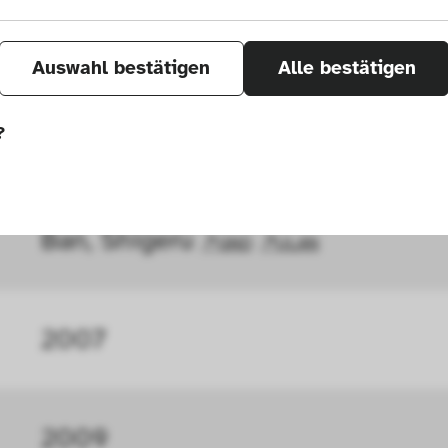
Auswahl bestätigen
Alle bestätigen
?
önnen wir durch Tracken von Nutzerverhalten a
Ban, Shigeru 
GND
ULAN
r Seite verbessern. In einigen Fällen wird durc
öht, mit der wir deine Anfrage bearbeiten kön
2007
ählten Einstellungen auf unserer Seite gespei
 Cookies kann zu schlecht ausgewählten Empfe
au führen. In einigen Fällen wird durch die Co
2009