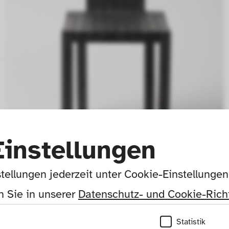
Einstellungen
tellungen jederzeit unter Cookie-Einstellunge
 Sie in unserer 
Datenschutz- und Cookie-Richt
Foto: Die Neue Sammlung – The Design Museum (A. 
Laurenzo) 
Statistik
© Nur zur Ansicht, nicht zur weiteren Verwendung.
Mehr Informationen unter:
www.die-neue-sammlung.de/sammlung-online/