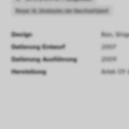
Regal 16: Strategien der Nachhaltigkeit
Design
Ban, Shi
Datierung Entwurf 
2007
Datierung Ausführung 
2009
Herstellung
Artek OY