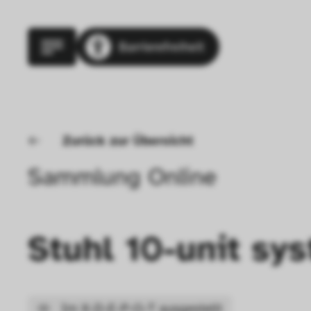
Barrierefreiheit
Zurück zur Übersicht
Sammlung Online
Stuhl 10-unit sy
Im X-D-E-P-O-T ausgestellt