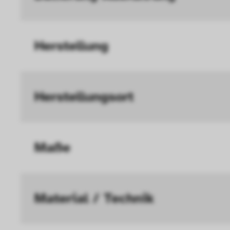
Geschwindigkeit erh
Statistik
Diese Cookies helfe
Herstellung
interagieren, indem
ausgewertet werden.
Herstellungs­ort
Maße
Material / Technik