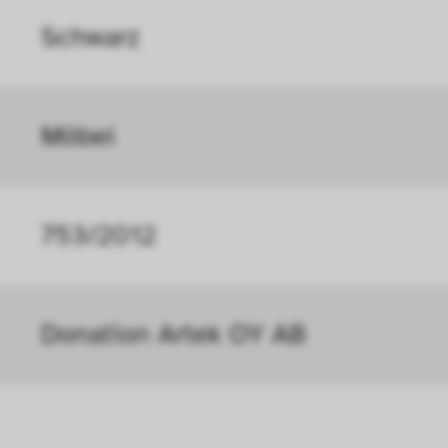
Schwarz
Möbel
753/2012
Donation Artek OY AB