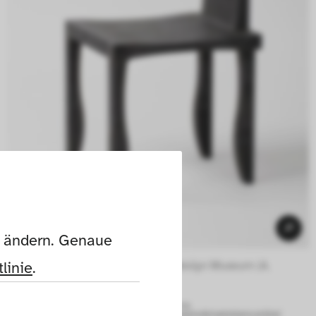
n ändern. Genaue 
linie
.
Foto: Die Neue Sammlung – The Design Museum (A. 
Laurenzo) 
© Nur zur Ansicht, nicht zur weiteren Verwendung.
Mehr Informationen unter:
www.die-neue-sammlung.de/sammlung-online/