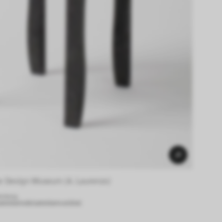
e Design Museum (A. Laurenzo) 
endung.
sammlung.de/sammlung-online/