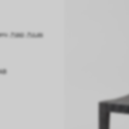
geru
GND
ULAN
 AB