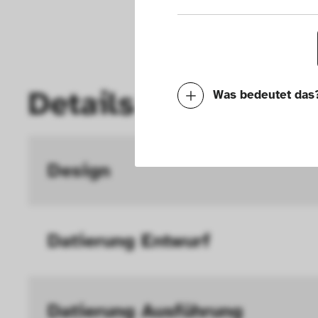
Details
Was bedeutet das
Notwendig
Mit diesen Cookies k
Design
die Funktionalität de
Geschwindigkeit erh
Datierung Entwurf 
können deine ausgew
Deaktivieren dieser
langsamen Seitenaufb
Datierung Ausführung 