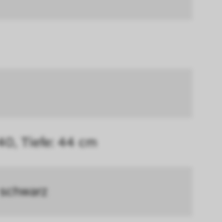
en.
erer Webseite 
ammelt und 
 40, Tiefe: 44 cm
 schwarz