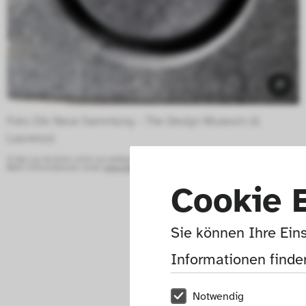
Foto: Die Neue Sammlung – The Design Museum (A. 
Laurenzo) 
© Nur zur Ansicht, nicht zur weiteren Verwendung.
Mehr Informationen unter:
www.die-neue-sammlung.de/sammlung-online/
Cookie 
Sie können Ihre Eins
Informationen finden
Notwendig