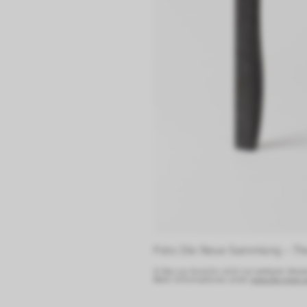
Foto: Die Neue Sammlung – Th
© Nur zur Ansicht, nicht zur weiteren Verw
Mehr Informationen unter:
www.die-neue-