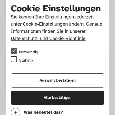
Cookie Einstellungen
GmbH
Sie können Ihre Einstellungen jederzeit 
unter Cookie-Einstellungen ändern. Genaue 
Herstellungs­
Aschau, 
Informationen finden Sie in unserer 
ort
Deutschland, 
Datenschutz- und Cookie-Richtlinie
.
Europa
Notwendig
Statistik
Maße
Höhe: 80, Sitzhöhe: 
45 ca., Breite: 51, 
Tiefe: 52,5 cm
Auswahl bestätigen
Alle bestätigen
Material / 
Metall (Aluminium), 
Technik
blau
Was bedeutet das?