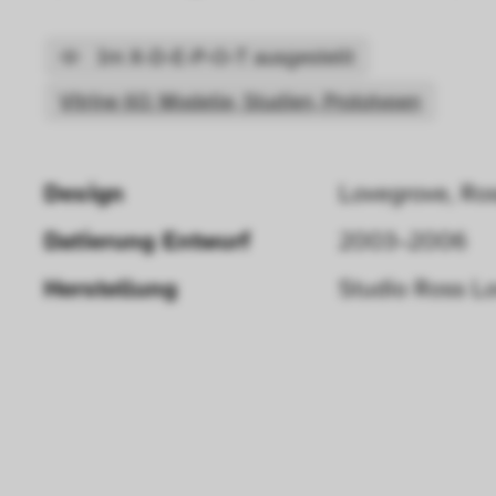
Im X-D-E-P-O-T ausgestellt
Vitrine 60: Modelle, Studien, Prototypen
Design
Lovegrove, Ro
Datierung Entwurf 
2003–2006
Herstellung
Studio Ross L