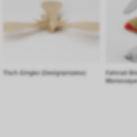
Tisch Gingko (Designprozess)
Fahrrad Bi
Monocoque