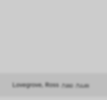
Lovegrove, Ross 
GND
ULAN