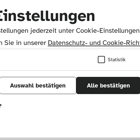
2003–2006
Einstellungen
tellungen jederzeit unter Cookie-Einstellunge
Studio Ross Lovegrove
 Sie in unserer 
Datenschutz- und Cookie-Richt
Statistik
London, England, Großbritannien
Auswahl bestätigen
Alle bestätigen
Höhe: 14,5, Durchmesser: 24 cm
?
Kunststoff (3D-Druck), schwarz
önnen wir durch Tracken von Nutzerverhalten a