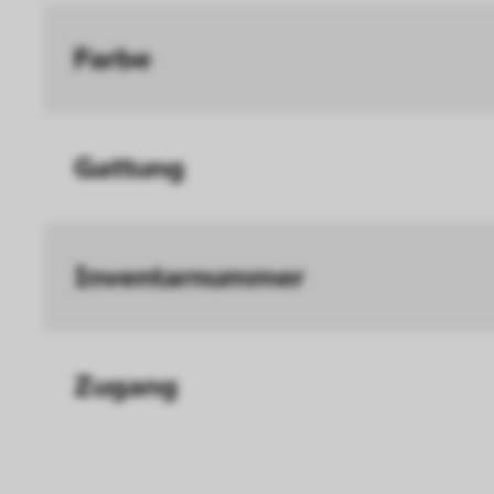
die Funktionalität de
Farbe
Geschwindigkeit erh
können deine ausgew
Deaktivieren dieser
Gattung
langsamen Seitenaufb
Geschwindigkeit erh
Statistik
Inventar­nummer
Diese Cookies helfe
interagieren, indem
Zugang
ausgewertet werden.