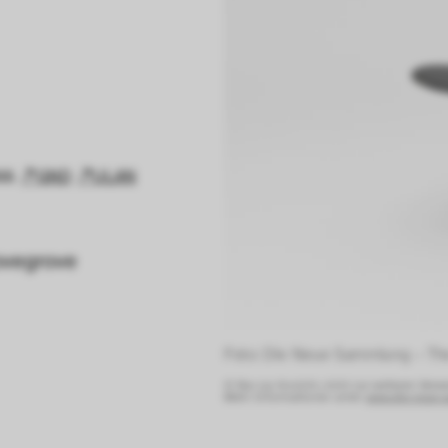
ss
GND
ULAN
ovegrove
Foto: Die Neue Sammlung – Th
© Nur zur Ansicht, nicht zur weiteren Verw
Mehr Informationen unter:
www.die-neue-