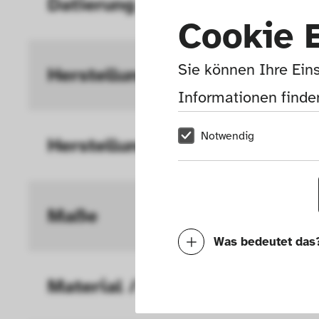
Datierung Entwurf 
Cookie 
Sie können Ihre Eins
Herstellung
Informationen finden
Notwendig
Herstellungs­ort
Maße
Was bedeutet das
Notwendig
Material / Technik
Mit diesen Cookies k