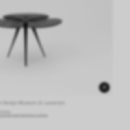
e Design Museum (A. Laurenzo) 
endung.
sammlung.de/sammlung-online/