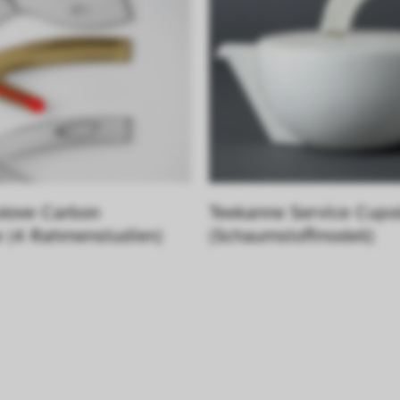
olove Carbon 
Teekanne Service Cupol
 (4 Rahmenstudien)
(Schaumstoffmodell)