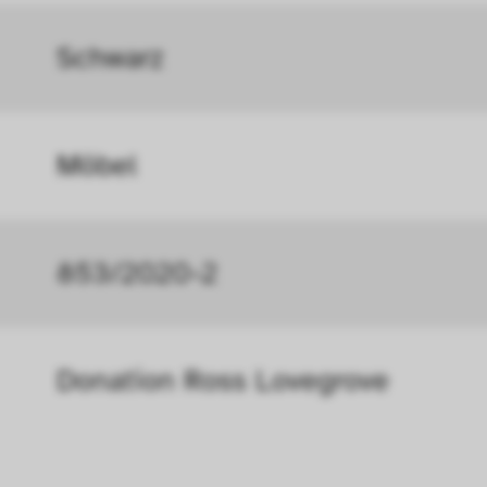
r Seite verbessern. In einigen Fällen wird durc
Schwarz
öht, mit der wir deine Anfrage bearbeiten kön
ählten Einstellungen auf unserer Seite gespei
 Cookies kann zu schlecht ausgewählten Empfe
Möbel
au führen. In einigen Fällen wird durch die Co
öht, mit der wir deine Anfrage bearbeiten könn
853/2020-2
n uns zu verstehen, wie Besucher*innen mit uns
 Informationen über ihr Verhalten anonym ges
Donation Ross Lovegrove