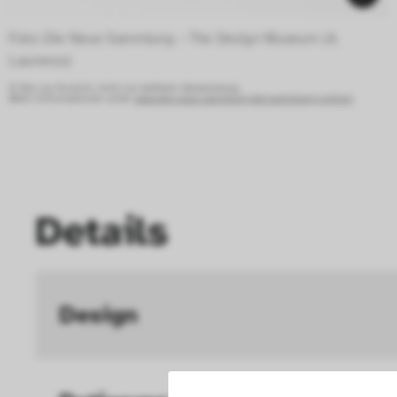
Foto: Die Neue Sammlung – The Design Museum (A. 
Laurenzo) 
© Nur zur Ansicht, nicht zur weiteren Verwendung.
Mehr Informationen unter:
www.die-neue-sammlung.de/sammlung-online/
Details
Design