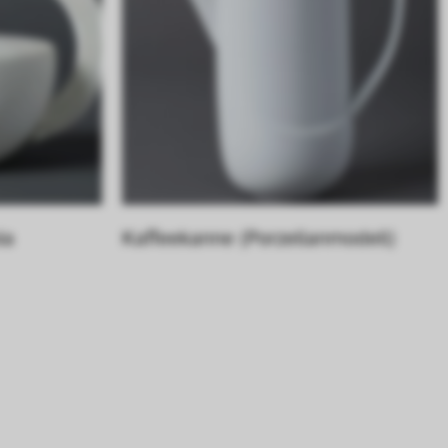
a 
Kaffeekanne (Porzellanmodell)