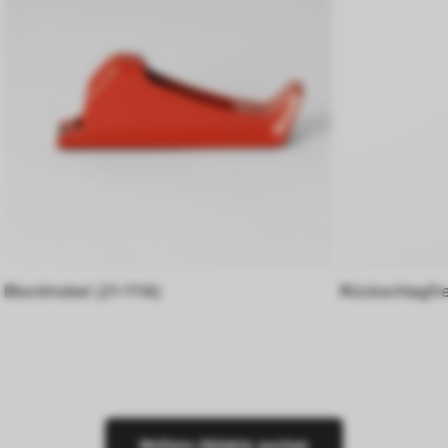
Blockhobel (21-111A)
Rückschlagfr
Weitere Objekte suchen