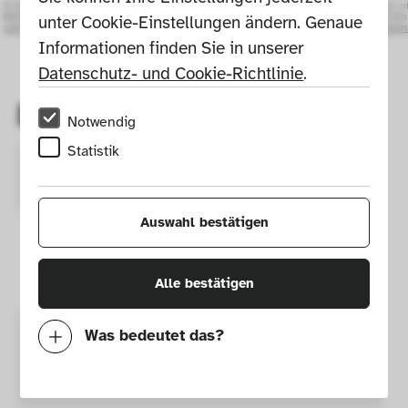
© Nur zur Ansicht, nicht zur weiteren Verwendung.
© Nur zur Ansicht, n
Mehr Informationen unter:
www.die-neue-
Mehr Informationen 
unter Cookie-Einstellungen ändern. Genaue 
sammlung.de/sammlung-online/
sammlung.de/samml
Informationen finden Sie in unserer 
Datenschutz- und Cookie-Richtlinie
.
Details
Notwendig
Statistik
Design
Werksentwurf
Auswahl bestätigen
Datierung 
circa 2015
Entwurf 
Alle bestätigen
Was bedeutet das?
Herstellung
Wera Werkzeuge 
Notwendig
GmbH
Mit diesen Cookies können wir durch 