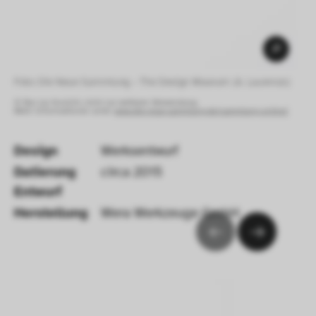
Foto: Die Neue Sammlung – The Design Museum (A. Laurenzo) 
© Nur zur Ansicht, nicht zur weiteren Verwendung.
Mehr Informationen unter:
www.die-neue-sammlung.de/sammlung-online/
Design
Werksentwurf
Datierung 
circa 2015
Entwurf 
Herstellung
Wera Werkzeuge GmbH