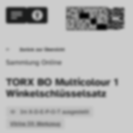
Zurück zur Übersicht
Sammlung Online
TORX BO Multicolour 1 
Winkelschlüsselsatz
Im X-D-E-P-O-T ausgestellt
Vitrine 59: Werkzeug