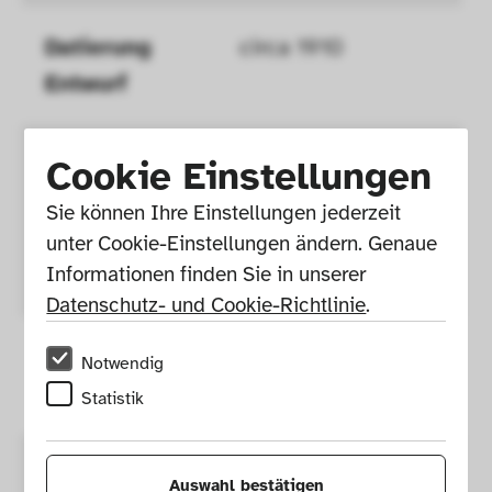
Datierung 
circa 1910
Entwurf 
Herstellung
S. A. Loevy, 
Cookie Einstellungen
Bronzewarenfabrik 
Sie können Ihre Einstellungen jederzeit 
(Inh. Albert u. 
unter Cookie-Einstellungen ändern. Genaue 
Siegfried Loevy)
Informationen finden Sie in unserer 
Datenschutz- und Cookie-Richtlinie
.
Herstellungs­
Berlin, Deutschland, 
Notwendig
ort
Europa 
GND
Statistik
Maße
Schild: Breite: 3,5 
Auswahl bestätigen