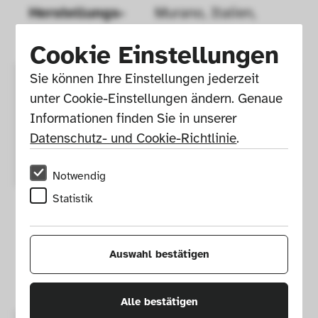
Herstellungs­
Murano, Italien, 
ort
Europa
Cookie Einstellungen
Sie können Ihre Einstellungen jederzeit 
Maße
Höhe: 26,5, 
unter Cookie-Einstellungen ändern. Genaue 
Durchmesser: 11, 
Informationen finden Sie in unserer 
Durchmesser: 
Datenschutz- und Cookie-Richtlinie
.
(Boden) 9,5 cm
Notwendig
Statistik
Material / 
Glas, blau, weiß, 
Technik
farblos; Silberfolie; 
Auswahl bestätigen
mehrfach 
überfangen
Alle bestätigen