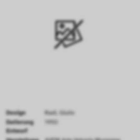
Design
Radi, Giulio
Datierung 
1950
Entwurf 